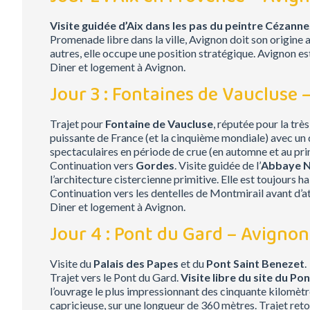
Visite guidée d’Aix dans les pas du peintre Cézanne
Promenade libre dans la ville, Avignon doit son origine a
autres, elle occupe une position stratégique. Avignon es
Diner et logement à Avignon.
Jour 3 : Fontaines de Vaucluse 
Trajet pour
Fontaine de Vaucluse
, réputée pour la trè
puissante de France (et la cinquième mondiale) avec un
spectaculaires en période de crue (en automne et au prin
Continuation vers
Gordes
. Visite guidée de l’
Abbaye N
l’architecture cistercienne primitive. Elle est toujours
Continuation vers les dentelles de Montmirail avant d’a
Diner et logement à Avignon.
Jour 4 : Pont du Gard – Avignon
Visite du
Palais des Papes
et du
Pont Saint Benezet
.
Trajet vers le Pont du Gard.
Visite libre du site du Po
l’ouvrage le plus impressionnant des cinquante kilomètre
capricieuse, sur une longueur de 360 mètres. Trajet ret