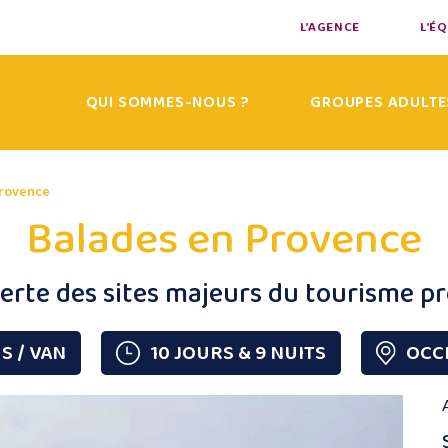
L’AGENCE
L’É
QUI SOMMES-NOUS ?
GROUPES ADULTE
Provence
Balades en Provence
rte des sites majeurs du tourisme p
S / VAN
10 JOURS & 9 NUITS
OCC