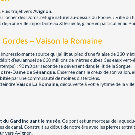
. Puis trajet vers
Avignon
.
u rocher des Doms, refuge naturel au-dessus du Rhône. « Ville du fleu
t déjà une ville importante au XIIe siècle, grâce en particulier au 
– Gordes – Vaison la Romaine
s impressionnante source qui jaillit au pied d’une falaise de 230 mèt
 débit d’eau annuel de 630 millions de mètres cubes. Ses eaux ver
temps) : 90 m3 par seconde se déversent dans le lit de la Sorgue.
otre-Dame de Sénanque
. Enserrée dans le creux de son vallon,
 habitée par une communauté de moines cisterciens.
tteindre
Vaison La Romaine
, découverte à votre rythme de la vill
nt du Gard incluant le musée
. Ce pont est un morceau de l’aquedu
s de canal. Construit au début de notre ère avec les pierres extrait
our vers Avignon.