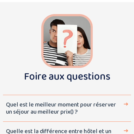
Foire aux questions
Quel est le meilleur moment pour réserver
un séjour au meilleur prix() ?
Afin de profiter des meilleurs tarifs, deux possibilités s’offrent
Quelle est la différence entre hôtel et un
à vous :