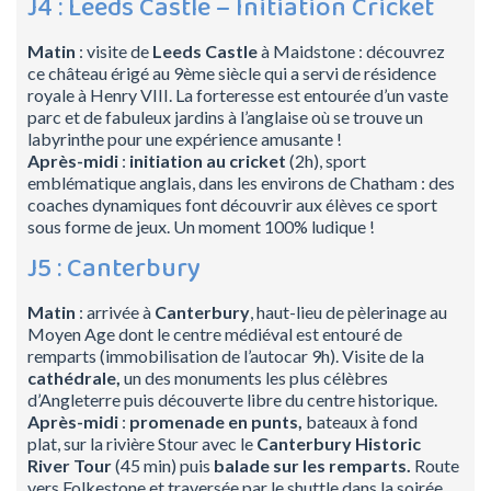
J4 : Leeds Castle – Initiation Cricket
Matin
: visite de
Leeds Castle
à Maidstone : découvrez
ce château érigé au 9ème siècle qui a servi de résidence
royale à Henry VIII. La forteresse est entourée d’un vaste
parc et de fabuleux jardins à l’anglaise où se trouve un
labyrinthe pour une expérience amusante !
Après-midi
:
initiation au cricket
(2h), sport
emblématique anglais, dans les environs de Chatham : des
coaches dynamiques font découvrir aux élèves ce sport
sous forme de jeux. Un moment 100% ludique !
J5 : Canterbury
Matin
: arrivée à
Canterbury
, haut-lieu de pèlerinage au
Moyen Age dont le centre médiéval est entouré de
remparts (immobilisation de l’autocar 9h). Visite de la
cathédrale,
un des monuments les plus célèbres
d’Angleterre puis découverte libre du centre historique.
Après-midi
:
promenade en punts,
bateaux à fond
plat, sur la rivière Stour avec le
Canterbury Historic
River Tour
(45 min) puis
balade sur les remparts
.
Route
vers Folkestone et traversée par le shuttle dans la soirée.