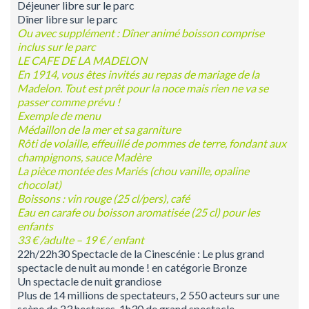
Déjeuner libre sur le parc
Dîner libre sur le parc
Ou avec supplément : Dîner animé boisson comprise
inclus sur le parc
LE CAFE DE LA MADELON
En 1914, vous êtes invités au repas de mariage de la
Madelon. Tout est prêt pour la noce mais rien ne va se
passer
comme prévu !
Exemple de menu
Médaillon de la mer et sa garniture
Rôti de volaille, effeuillé de pommes de terre, fondant aux
champignons, sauce Madère
La pièce montée des Mariés (chou vanille, opaline
chocolat)
Boissons : vin rouge (25 cl/pers), café
Eau en carafe ou boisson aromatisée (25 cl) pour les
enfants
33 € /adulte – 19 € / enfant
22h/22h30 Spectacle de la Cinescénie : Le plus grand
spectacle de nuit au monde ! en catégorie Bronze
Un spectacle de nuit grandiose
Plus de 14 millions de spectateurs, 2 550 acteurs sur une
scène de 23 hectares, 1h30 de grand spectacle…