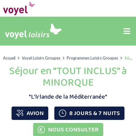
Accueil
Voyel Loisirs Groupes
Programmes Loisirs Groupes
Séjour en « TOUT INCLUS » à MINORQUE
Séjour en "TOUT INCLUS" à
MINORQUE
"L'lrlande de la Méditerranée"
AVION
8 JOURS & 7 NUITS
NOUS CONSULTER