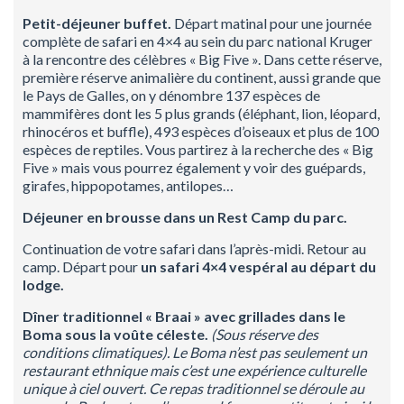
Petit-déjeuner buffet.
Départ matinal pour une journée
complète de safari en 4×4 au sein du parc national Kruger
à la rencontre des célèbres « Big Five ». Dans cette réserve,
première réserve animalière du continent, aussi grande que
le Pays de Galles, on y dénombre 137 espèces de
mammifères dont les 5 plus grands (éléphant, lion, léopard,
rhinocéros et buffle), 493 espèces d’oiseaux et plus de 100
espèces de reptiles. Vous partirez à la recherche des « Big
Five » mais vous pourrez également y voir des guépards,
girafes, hippopotames, antilopes…
Déjeuner en brousse dans un
Rest
Camp du parc.
Continuation de votre safari dans l’après-midi. Retour au
camp. Départ pour
un safari 4×4 vespéral au départ du
lodge.
Dîner traditionnel «
Braai
» avec grillades dans le
Boma sous la voûte céleste.
(Sous réserve des
conditions climatiques).
Le Boma n’est pas seulement un
restaurant ethnique mais c’est une expérience culturelle
unique à ciel ouvert. Ce repas traditionnel se déroule au