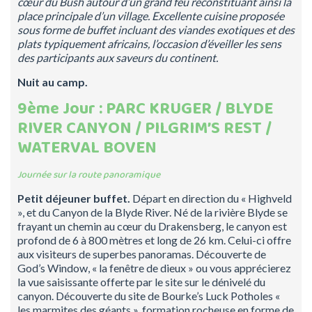
cœur du Bush autour d’un grand feu reconstituant ainsi la
place principale d’un village. Excellente cuisine proposée
sous forme de buffet incluant des viandes exotiques et des
plats typiquement africains, l’occasion d’éveiller les sens
des participants aux saveurs du continent.
Nuit au camp.
9ème Jour : PARC KRUGER / BLYDE
RIVER CANYON / PILGRIM’S REST /
WATERVAL BOVEN
Journée sur la route panoramique
Petit déjeuner buffet.
Départ en direction du « Highveld
», et du Canyon de la Blyde River. Né de la rivière Blyde se
frayant un chemin au cœur du Drakensberg, le canyon est
profond de 6 à 800 mètres et long de 26 km. Celui-ci offre
aux visiteurs de superbes panoramas. Découverte de
God’s Window, « la fenêtre de dieux » ou vous apprécierez
la vue saisissante offerte par le site sur le dénivelé du
canyon. Découverte du site de Bourke’s Luck Potholes «
les marmites des géants », formation rocheuse en forme de