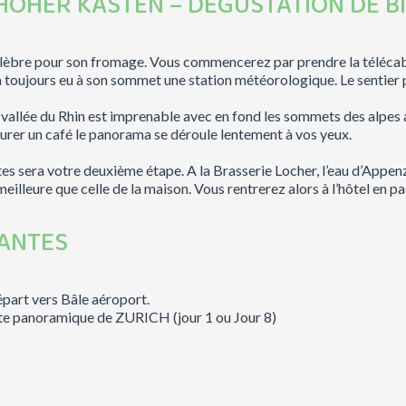
 HOHER KASTEN – DEGUSTATION DE B
célèbre pour son fromage. Vous commencerez par prendre la télécab
a toujours eu à son sommet une station météorologique. Le sentier pe
la vallée du Rhin est imprenable avec en fond les sommets des alpes
urer un café le panorama se déroule lentement à vos yeux.
ntes sera votre deuxième étape. A la Brasserie Locher, l’eau d’Appe
meilleure que celle de la maison. Vous rentrerez alors à l’hôtel en p
NANTES
épart vers Bâle aéroport.
isite panoramique de ZURICH (jour 1 ou Jour 8)