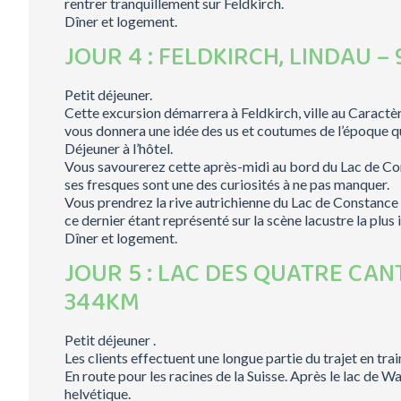
rentrer tranquillement sur Feldkirch.
Dîner et logement.
JOUR 4 : FELDKIRCH, LINDAU –
Petit déjeuner.
Cette excursion démarrera à Feldkirch, ville au Carac
vous donnera une idée des us et coutumes de l’époque que
Déjeuner à l’hôtel.
Vous savourerez cette après-midi au bord du Lac de Const
ses fresques sont une des curiosités à ne pas manquer.
Vous prendrez la rive autrichienne du Lac de Constance 
ce dernier étant représenté sur la scène lacustre la plu
Dîner et logement.
JOUR 5 : LAC DES QUATRE CA
344KM
Petit déjeuner .
Les clients effectuent une longue partie du trajet en trai
En route pour les racines de la Suisse. Après le lac de W
helvétique.