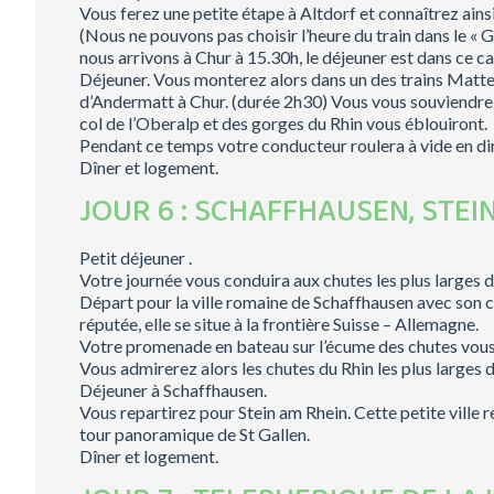
Vous ferez une petite étape à Altdorf et connaîtrez ains
(Nous ne pouvons pas choisir l’heure du train dans le 
nous arrivons à Chur à 15.30h, le déjeuner est dans ce cas
Déjeuner. Vous monterez alors dans un des trains Mat
d’Andermatt à Chur. (durée 2h30) Vous vous souviendrez
col de l’Oberalp et des gorges du Rhin vous éblouiront.
Pendant ce temps votre conducteur roulera à vide en dir
Dîner et logement.
JOUR 6 : SCHAFFHAUSEN, STEI
Petit déjeuner .
Votre journée vous conduira aux chutes les plus larges 
Départ pour la ville romaine de Schaffhausen avec son c
réputée, elle se situe à la frontière Suisse – Allemagne.
Votre promenade en bateau sur l’écume des chutes vous c
Vous admirerez alors les chutes du Rhin les plus larges 
Déjeuner à Schaffhausen.
Vous repartirez pour Stein am Rhein. Cette petite ville
tour panoramique de St Gallen.
Dîner et logement.