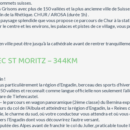
 sommets suisses.
 Grisons avec plus de 150 vallées et la plus ancienne ville de Suisse
ain de la Rhétique. CHUR / AROSA (durée 1h) .
paysage splendide que vous propose ce parcours de Chur à la stat
le centre et les environs, les palaces et pistes de ce village, vous
 ville peut être jusqu’à la cathédrale avant de rentrer tranquillemen
EC ST MORITZ – 344KM
n !
s particulièrement la région d’Engadin, berceau des sports d’hiver e
150 vallées et reconnaît comme langue officielle non seulement l’all
gare de Tiefencastel.
ge – le parcours en wagon panoramique (2ème classe) du Bernina
s du col de l’Albula et atteindrez la région d’Engadin, la « Reines d
lie, le charme du sud, où votre conducteur vous attendra et où vous
ers l’Engadin dont vous découvrirez l’autre versant.
éputée des Alpes avant de franchir le col du Julier, praticable toute