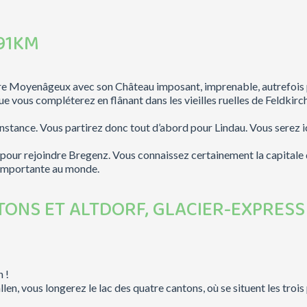
 91KM
tère Moyenâgeux avec son Château imposant, imprenable, autrefois
 vous compléterez en flânant dans les vieilles ruelles de Feldkirch
ance. Vous partirez donc tout d’abord pour Lindau. Vous serez ici co
pour rejoindre Bregenz. Vous connaissez certainement la capitale d
s importante au monde.
NTONS ET ALTDORF, GLACIER-EXPRES
n !
allen, vous longerez le lac des quatre cantons, où se situent les tr