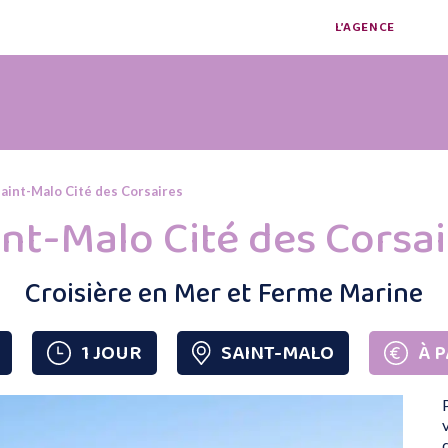
L’AGENCE
aint-Malo Cité des Corsaires
int-Malo Cité des Corsai
Croisière en Mer et Ferme Marine
1 JOUR
SAINT-MALO
À P