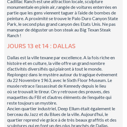
Cadillac Ranch est une attraction locale, sculpture
monumentale en plein air, rangée de voitures enterrées en
partie que les gens viennent taguer à l’aide de bombes de
peinture. A proximité se trouve le Palo Duro Canyon State
Park, le second plus grand canyon des Etats Unis. Ne pas
manquer de déguster un bon steak au Big Texan Steak
Ranch !
JOURS 13 et 14 : DALLAS
Dallas est la ville texane par excellence. A la fois riche en
histoire et en culture, la ville offre un grand nombre
d’activités diversifiés qui plairont à tout le monde.
Replongez dans le mystère autour du tragique événement
du 22 Novembre 1963, avec le Sixth Floor Museum. Le
musée retrace l’assassinat de Kennedy depuis le lieu
où se trouvait le tireur. On y retrouve des preuves, des
maquettes du FBI et d’autres éléments de l’enquête qui
reste toujours un mystère.
Ancien quartier industriel, Deep Ellum était également le
berceau du Jazz et du Blues de la ville. Aujourd’hui, le
quartier reprend vie grâce à de très beaux graffitis et des
sculptures qui en font un des plus branchés de Dallas.