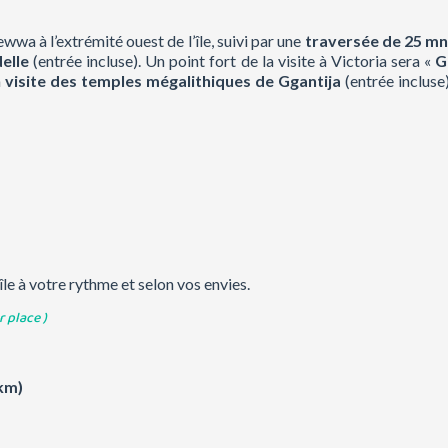
wa à l’extrémité ouest de l’île, suivi par une
traversée de 25 m
delle
(entrée incluse). Un point fort de la visite à Victoria sera «
G
a
visite des temples mégalithiques de Ggantija
(entrée incluse
’île à votre rythme et selon vos envies.
 place )
km)