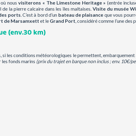
où nous
visiterons « The Limestone Heritage
»
(entrée inclu
l de la pierre calcaire dans les îles maltaises.
Visite du musée W
des ports
. C’est à bord d’un
bateau de plaisance
que vous pourre
ort de Marsamxett
et le
Grand Port
, considéré comme l’une des pl
eue
(env.30 km)
is, si les conditions météorologiques le permettent, embarquement 
ur les fonds marins
(prix du trajet en barque non inclus ; env. 10€/per