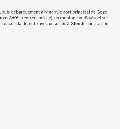
n
, puis débarquement à Mgarr, le port principal de Gozo.
ozo 360
°
» (entrée incluse), un montage audiovisuel sur
), place à la détente avec un
arrêt à Xlendi
, une station